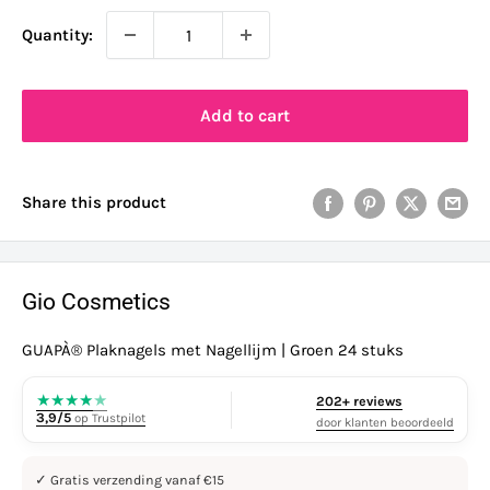
Quantity:
Add to cart
Share this product
Gio Cosmetics
GUAPÀ® Plaknagels met Nagellijm | Groen 24 stuks
★
★
★
★
★
202+ reviews
3,9/5
op Trustpilot
door klanten beoordeeld
✓ Gratis verzending vanaf €15