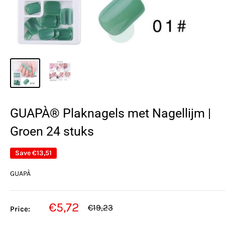
GUAPÀ® Plaknagels met Nagellijm |
Groen 24 stuks
Save
€13,51
GUAPÀ
Sale
€5,72
Regular
€19,23
Price:
price
price