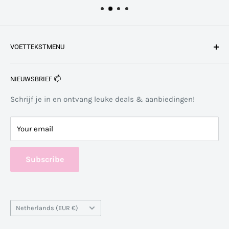
VOETTEKSTMENU
24-uurs levering
NIEUWSBRIEF 📫
Retourneren
Blog
Schrijf je in en ontvang leuke deals & aanbiedingen!
Algemene Voorwaarden
Your email
Over ons
Contact
Subscribe
Country/region
Netherlands (EUR €)