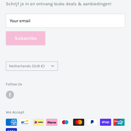
Blog
Schrijf je in en ontvang leuke deals & aanbiedingen!
Algemene Voorwaarden
Your email
Over ons
Contact
Subscribe
Country/region
Netherlands (EUR €)
Follow Us
We Accept