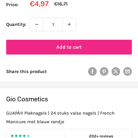
Sale
€4,97
Regular
€16,71
Price:
price
price
Quantity:
Add to cart
Share this product
Gio Cosmetics
GUAPÀ® Plaknagels | 24 stuks valse nagels | French
Manicure met blauw randje
★
★
★
★
★
202+ reviews